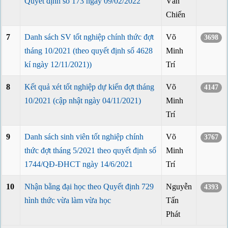
Quyết định số 173 ngày 09/02/2022
Văn
Chiến
7
Danh sách SV tốt nghiệp chính thức đợt
Võ
3698
tháng 10/2021 (theo quyết định số 4628
Minh
kí ngày 12/11/2021))
Trí
8
Kết quả xét tốt nghiệp dự kiến đợt tháng
Võ
4147
10/2021 (cập nhật ngày 04/11/2021)
Minh
Trí
9
Danh sách sinh viên tốt nghiệp chính
Võ
3767
thức đợt tháng 5/2021 theo quyết định số
Minh
1744/QĐ-ĐHCT ngày 14/6/2021
Trí
10
Nhận bằng đại học theo Quyết định 729
Nguyễn
4393
hình thức vừa làm vừa học
Tấn
Phát