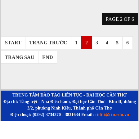
PAGE 2 OF 6
START
TRANG TRƯỚC
1
2
3
4
5
6
TRANG SAU
END
TRUNG TÂM ĐÀO TẠO LIÊN TỤC - ĐẠI HỌC CẦN THƠ
Địa chỉ: Tầng trệt - Nhà Điều hành, Đại học Cần Thơ - Khu II, đường
3/2, phường Ninh Kiều, Thành phố Cần Thơ
Điện thoại: (0292) 3734370 - 3831634 Email:
ttdtlt@ctu.edu.vn