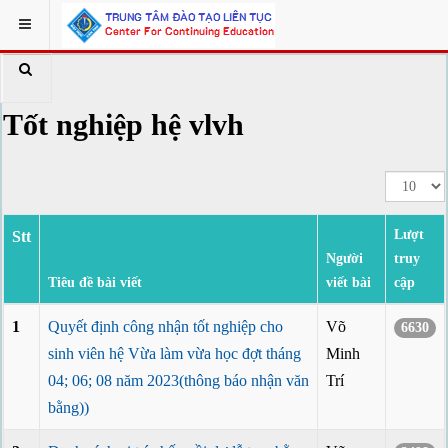
Tốt nghiệp hệ vlvh
Lượt
Stt
Người
truy
Tiêu đề bài viết
viết bài
cập
1
Quyết định công nhận tốt nghiệp cho
Võ
6630
sinh viên hệ Vừa làm vừa học đợt tháng
Minh
04; 06; 08 năm 2023(thông báo nhận văn
Trí
bằng))