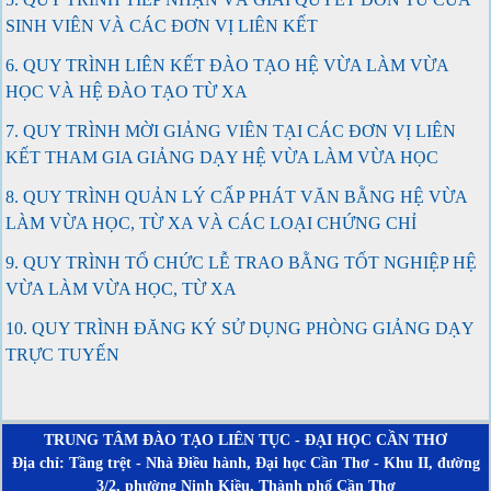
SINH VIÊN VÀ CÁC ĐƠN VỊ LIÊN KẾT
6. QUY TRÌNH LIÊN KẾT ĐÀO TẠO HỆ VỪA LÀM VỪA
HỌC VÀ HỆ ĐÀO TẠO TỪ XA
7. QUY TRÌNH MỜI GIẢNG VIÊN TẠI CÁC ĐƠN VỊ LIÊN
KẾT THAM GIA GIẢNG DẠY HỆ VỪA LÀM VỪA HỌC
8. QUY TRÌNH QUẢN LÝ CẤP PHÁT VĂN BẰNG HỆ VỪA
LÀM VỪA HỌC, TỪ XA VÀ CÁC LOẠI CHỨNG CHỈ
9. QUY TRÌNH TỔ CHỨC LỄ TRAO BẰNG TỐT NGHIỆP HỆ
VỪA LÀM VỪA HỌC, TỪ XA
10. QUY TRÌNH ĐĂNG KÝ SỬ DỤNG PHÒNG GIẢNG DẠY
TRỰC TUYẾN
TRUNG TÂM ĐÀO TẠO LIÊN TỤC - ĐẠI HỌC CẦN THƠ
Địa chỉ: Tầng trệt - Nhà Điều hành, Đại học Cần Thơ - Khu II, đường
3/2, phường Ninh Kiều, Thành phố Cần Thơ