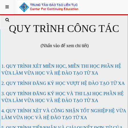
QUY TRÌNH CÔNG TÁC
(Nhấn vào để xem chi tiết)
1. QUY TRÌNH XÉT MIỄN HỌC, MIỄN THI HỌC PHẦN HỆ
VỪA LÀM VỪA HỌC VÀ HỆ ĐÀO TẠO TỪ XA
2. QUY TRÌNH ĐĂNG KÝ HỌC VƯỢT HỆ ĐÀO TẠO TỪ XA
3. QUY TRÌNH ĐĂNG KÝ HỌC VÀ THI LẠI HỌC PHẦN HỆ
VỪA LÀM VỪA HỌC VÀ HỆ ĐÀO TẠO TỪ XA
4. QUY TRÌNH XÉT VÀ CÔNG NHẬN TỐT NGHIỆP HỆ VỪA
LÀM VỪA HỌC VÀ HỆ ĐÀO TẠO TỪ XA
5. QUY TR
Ì
NH TIẾP NHẬN VÀ GIẢI QUYẾT ĐƠN TỪ CỦA