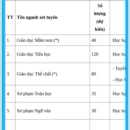
Số
P
lượng
TT
Tên ngành xét tuyển
(dự
kiến)
1.
Giáo dục Mầm non (*)
40
Học bạ T
2.
Giáo dục Tiểu học
120
Học bạ T
- Tuyển t
3.
Giáo dục Thể chất (*)
80
- Học bạ
4.
Sư phạm Toán học
35
Học bạ T
5.
Sư phạm Ngữ văn
30
Học bạ T