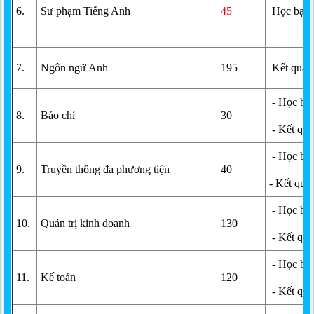
6.
Sư phạm Tiếng Anh
45
Học bạ T
7.
Ngôn ngữ Anh
195
Kết quả h
- Học bạ
8.
Báo chí
30
- Kết quả
- Học bạ
9.
Truyền thông đa phương tiện
40
- Kết quả
- Học bạ
10.
Quản trị kinh doanh
130
- Kết quả
- Học bạ
11.
Kế toán
120
- Kết quả