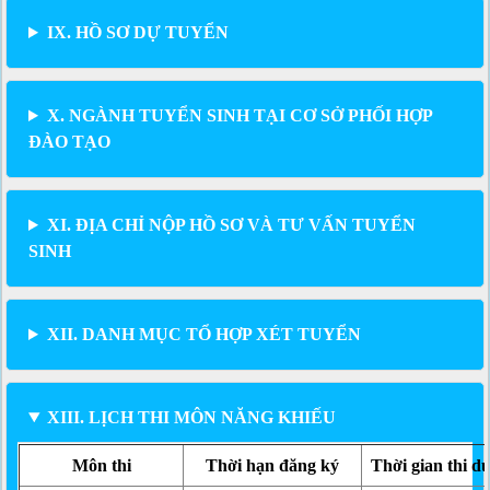
IX. HỒ SƠ DỰ TUYỂN
X. NGÀNH TUYỂN SINH TẠI CƠ SỞ PHỐI HỢP
ĐÀO TẠO
XI. ĐỊA CHỈ NỘP HỒ SƠ VÀ TƯ VẤN TUYỂN
SINH
XII. DANH MỤC TỔ HỢP XÉT TUYỂN
XIII. LỊCH THI MÔN NĂNG KHIẾU
Môn thi
Thời hạn đăng ký
Thời gian thi d