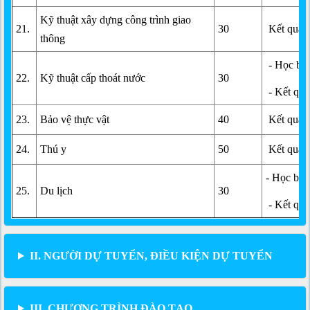
Kỹ thuật xây dựng công trình giao
21.
30
Kết quả h
thông
- Học bạ
22.
Kỹ thuật cấp thoát nước
30
- Kết quả
23.
Bảo vệ thực vật
40
Kết quả h
24.
Thú y
50
Kết quả h
- Học bạ
25.
Du lịch
30
- Kết quả
II. NGƯỜI DỰ TUYỂN, ĐIỀU KIỆN DỰ TUYỂN
III. CHƯƠNG TRÌNH ĐÀO TẠO