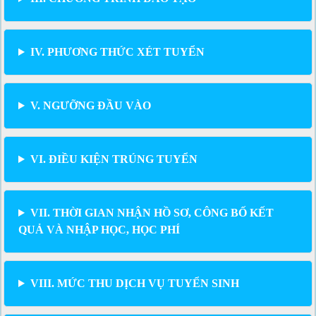
IV. PHƯƠNG THỨC XÉT TUYỂN
V. NGƯỠNG ĐẦU VÀO
VI.
ĐIỀU KIỆN TRÚNG TUYỂN
VII. THỜI GIAN NHẬN HỒ SƠ, CÔNG BỐ KẾT
QUẢ VÀ NHẬP HỌC, HỌC PHÍ
VIII. MỨC THU DỊCH VỤ TUYỂN SINH