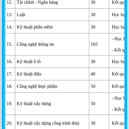
12.
Tài chính - Ngân hàng
30
Kết quả h
13.
Luật
30
Học bạ T
14.
Kỹ thuật phần mềm
30
Học bạ T
- Học bạ
15.
Công nghệ thông tin
165
- Kết quả
16.
Kỹ thuật ô tô
30
Học bạ T
17.
Kỹ thuật điện
40
Kết quả h
18.
Công nghệ thực phẩm
50
Kết quả h
- Học bạ
19.
Kỹ thuật xây dựng
50
- Kết quả
20.
Kỹ thuật xây dựng công trình thủy
30
Kết quả h