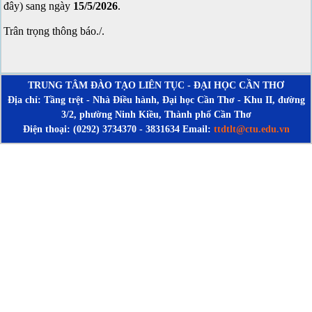
đây) sang ngày
15/5/2026
.
Trân trọng thông báo./.
TRUNG TÂM ĐÀO TẠO LIÊN TỤC - ĐẠI HỌC CẦN THƠ
Địa chỉ: Tầng trệt - Nhà Điều hành, Đại học Cần Thơ - Khu II, đường
3/2, phường Ninh Kiều, Thành phố Cần Thơ
Điện thoại: (0292) 3734370 - 3831634 Email:
ttdtlt@ctu.edu.vn