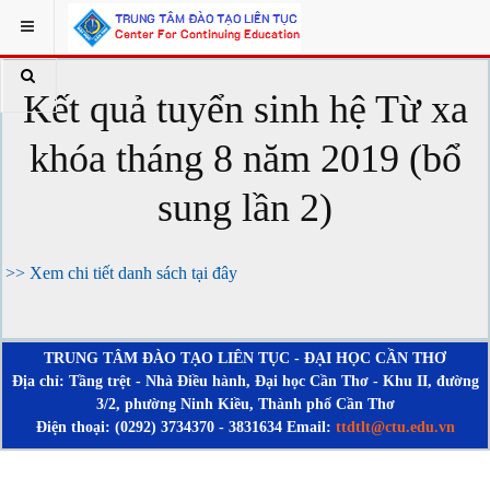
Kết quả tuyển sinh hệ Từ xa
khóa tháng 8 năm 2019 (bổ
sung lần 2)
>> Xem chi tiết danh sách tại đây
TRUNG TÂM ĐÀO TẠO LIÊN TỤC - ĐẠI HỌC CẦN THƠ
Địa chỉ: Tầng trệt - Nhà Điều hành, Đại học Cần Thơ - Khu II, đường
3/2, phường Ninh Kiều, Thành phố Cần Thơ
Điện thoại: (0292) 3734370 - 3831634 Email:
ttdtlt@ctu.edu.vn