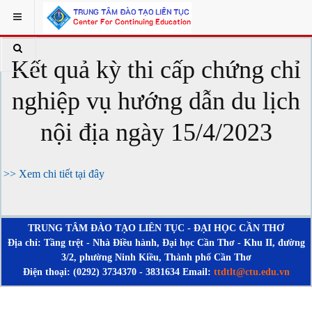
Kết quả kỳ thi cấp chứng chỉ
nghiệp vụ hướng dẫn du lịch
nội địa ngày 15/4/2023
>> Xem chi tiết tại đây
TRUNG TÂM ĐÀO TẠO LIÊN TỤC - ĐẠI HỌC CẦN THƠ
Địa chỉ: Tầng trệt - Nhà Điều hành, Đại học Cần Thơ - Khu II, đường
3/2, phường Ninh Kiều, Thành phố Cần Thơ
Điện thoại: (0292) 3734370 - 3831634 Email:
ttdtlt@ctu.edu.vn