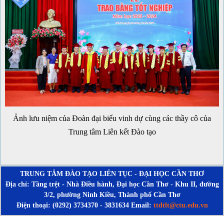
Ảnh lưu niệm của Đoàn đại biểu vinh dự cùng các thầy cô của
Trung tâm Liên kết Đào tạo
TRUNG TÂM ĐÀO TẠO LIÊN TỤC - ĐẠI HỌC CẦN THƠ
Địa chỉ: Tầng trệt - Nhà Điều hành, Đại học Cần Thơ - Khu II, đường
3/2, phường Ninh Kiều, Thành phố Cần Thơ
Điện thoại: (0292) 3734370 - 3831634 Email:
ttdtlt@ctu.edu.vn