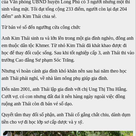
của Văn phòng UBND huyện Long Phú có 3 người nhưng một thí
sinh vắng mặt. Tôi đạt tổng cộng 233 điểm, người còn lại đạt 204
điểm” anh Kim Thái chia sẻ.
Từ bán vé số đến ngưỡng cửa công chức
Anh Kim Thái sinh ra và lớn lên trong một gia đình nghèo, đông anh
em thuộc dân tộc Khmer. Từ nhỏ Kim Thái đã khát khao được đi
học để thay đổi cuộc sống. Sau khi tốt nghiệp cấp 3, anh Thái thi vào
trường Cao đẳng Sư phạm Sóc Trăng.
Nhưng vì hoàn cảnh gia đình khó khăn nên sau hai năm theo học
anh Thái phải nghỉ, về nhà làm nông phụ giúp gia đình.
Đến năm 2001, anh Thái lập gia đình với chị Ung Thị Thu Hằng.
Cưới vợ, có con nhưng đất đai ít nên hàng ngày ngoài việc đồng
ruộng anh Thái còn đi bán vé số dạo.
Quyết tâm thay đổi số phận, anh Thái cố gắng chắt chiu, dành dụm
tiền cho vợ đi học lớp sơ cấp dược và y sỹ.