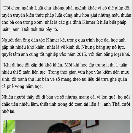
“Tôi chọn ngành Luật chứ không phải ngành khác vì có thể giúp đỡ,
tuyên truyền kiến thức pháp luật cũng như hoà giải những mâu thuẫn
cho bà con trong xóm, nhất là các gia đình Khmer ít hiểu biết pháp
luật”, anh Thái thật thà bày tỏ.
Người đàn ông dân tộc Khmer kể, trong quá trình học đại học anh
gặp rất nhiều khó khăn, nhất là về kinh tế. Nhưng bằng sự nỗ lực,
quyết tâm anh cũng tốt nghiệp vào năm 2015, với tấm bằng loại khá.
“Khi đi học tôi gặp đủ khó khăn. Mỗi khi học tập trung ít thì 1 tuần,
nhiều thì 5 tuần liên tục. Trong thời gian vừa học vừa kiếm tiền mưu
sinh, tôi tranh thủ lúc bán vé số mang theo tài liệu để trưa ghé quán
cà phê võng nằm học.
Nhiều người thấy tôi đi bán vé số nhưng mang cái ví lớn quá, họ nói
chắc tiền nhiều lắm, thiệt tình trong đó toàn tài liệu à”, anh Thái cười
nhớ lại.