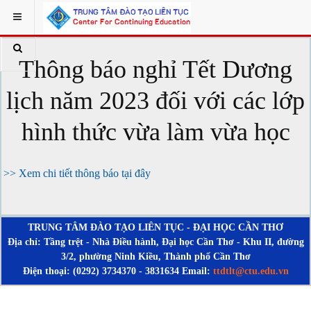
Thông báo nghỉ Tết Dương
lịch năm 2023 đối với các lớp
hình thức vừa làm vừa học
>> Xem chi tiết thông báo tại đây
TRUNG TÂM ĐÀO TẠO LIÊN TỤC - ĐẠI HỌC CẦN THƠ
Địa chỉ: Tầng trệt - Nhà Điều hành, Đại học Cần Thơ - Khu II, đường
3/2, phường Ninh Kiều, Thành phố Cần Thơ
Điện thoại: (0292) 3734370 - 3831634 Email:
ttdtlt@ctu.edu.vn