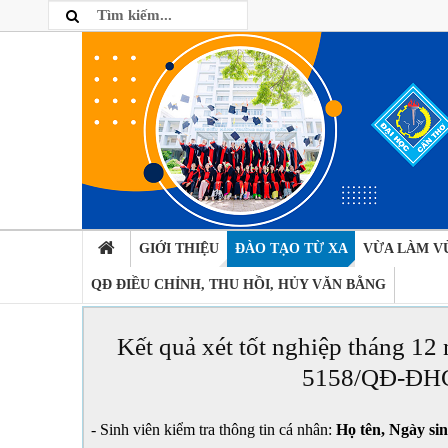
GIỚI THIỆU
ĐÀO TẠO TỪ XA
VỪA LÀM V
QĐ ĐIỀU CHỈNH, THU HỒI, HỦY VĂN BẰNG
Kết quả xét tốt nghiệp tháng 12
5158/QĐ-ĐHC
- Sinh viên kiểm tra thông tin cá nhân:
Họ tên, Ngày sin