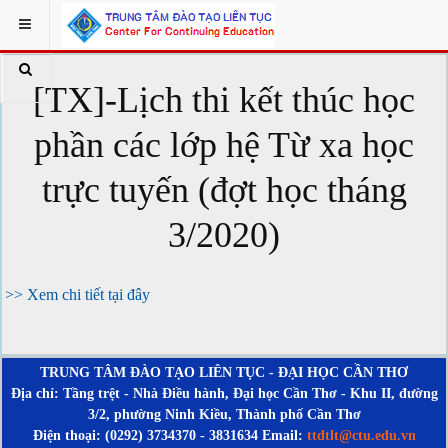
[TX]-Lịch thi kết thúc học
phần các lớp hệ Từ xa học
trực tuyến (đợt học tháng
3/2020)
>> Xem chi tiết tại đây
TRUNG TÂM ĐÀO TẠO LIÊN TỤC - ĐẠI HỌC CẦN THƠ
Địa chỉ: Tầng trệt - Nhà Điều hành, Đại học Cần Thơ - Khu II, đường
3/2, phường Ninh Kiều, Thành phố Cần Thơ
Điện thoại: (0292) 3734370 - 3831634 Email:
ttdtlt@ctu.edu.vn