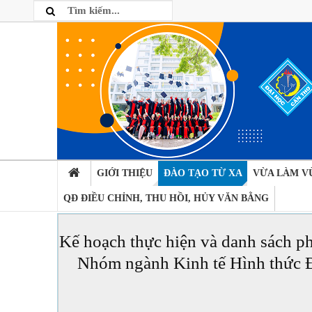
GIỚI THIỆU
ĐÀO TẠO TỪ XA
VỪA LÀM V
QĐ ĐIỀU CHỈNH, THU HỒI, HỦY VĂN BẰNG
Kế hoạch thực hiện và danh sách ph
Nhóm ngành Kinh tế Hình thức Đ