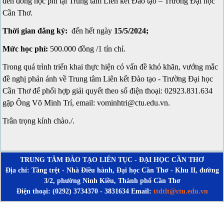
đến đóng học phí tại Trung tâm Liên kết Đào tạo – Trường Đại học
Cần Thơ.
Thời gian đăng ký:
đến hết ngày
15/5/2024;
Mức học phí:
500.000 đồng /1 tín chỉ.
Trong quá trình triển khai thực hiện có vấn đề khó khăn, vướng mắc
đề nghị phản ánh về Trung tâm Liên kết Đào tạo - Trường Đại học
Cần Thơ để phối hợp giải quyết theo số điện thoại: 02923.831.634
gặp Ông Võ Minh Trí, email: vominhtri@ctu.edu.vn.
Trân trọng kính chào./.
TRUNG TÂM ĐÀO TẠO LIÊN TỤC - ĐẠI HỌC CẦN THƠ
Địa chỉ: Tầng trệt - Nhà Điều hành, Đại học Cần Thơ - Khu II, đường
3/2, phường Ninh Kiều, Thành phố Cần Thơ
Điện thoại: (0292) 3734370 - 3831634 Email:
ttdtlt@ctu.edu.vn