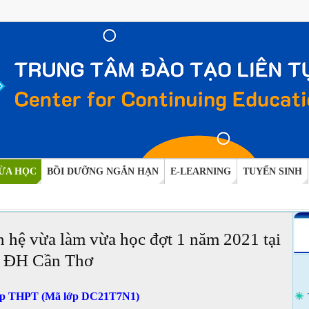
ỪA HỌC
BỒI DƯỠNG NGẮN HẠN
E-LEARNING
TUYỂN SINH
n hệ vừa làm vừa học đợt 1 năm 2021 tại
 ĐH Cần Thơ
hiệp THPT (Mã lớp DC21T7N1)