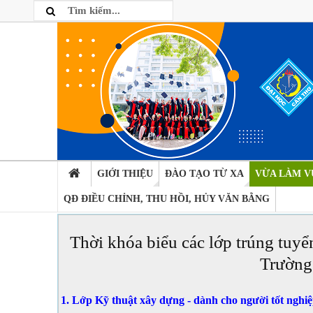
GIỚI THIỆU
ĐÀO TẠO TỪ XA
VỪA LÀM V
QĐ ĐIỀU CHỈNH, THU HỒI, HỦY VĂN BẰNG
Thời khóa biểu các lớp trúng tuyể
Trường
1. Lớp Kỹ thuật xây dựng - dành cho người tốt ng