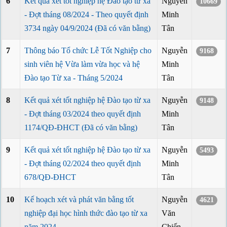
6
Kết quả xét tốt nghiệp hệ Đào tạo từ xa
Nguyễn
10669
- Đợt tháng 08/2024 - Theo quyết định
Minh
3734 ngày 04/9/2024 (Đã có văn bằng)
Tân
7
Thông báo Tổ chức Lễ Tốt Nghiệp cho
Nguyễn
9168
sinh viên hệ Vừa làm vừa học và hệ
Minh
Đào tạo Từ xa - Tháng 5/2024
Tân
8
Kết quả xét tốt nghiệp hệ Đào tạo từ xa
Nguyễn
9148
- Đợt tháng 03/2024 theo quyết định
Minh
1174/QĐ-ĐHCT (Đã có văn bằng)
Tân
9
Kết quả xét tốt nghiệp hệ Đào tạo từ xa
Nguyễn
5493
- Đợt tháng 02/2024 theo quyết định
Minh
678/QĐ-ĐHCT
Tân
10
Kế hoạch xét và phát văn bằng tốt
Nguyễn
4621
nghiệp đại học hình thức đào tạo từ xa
Văn
năm 2024
Chiến