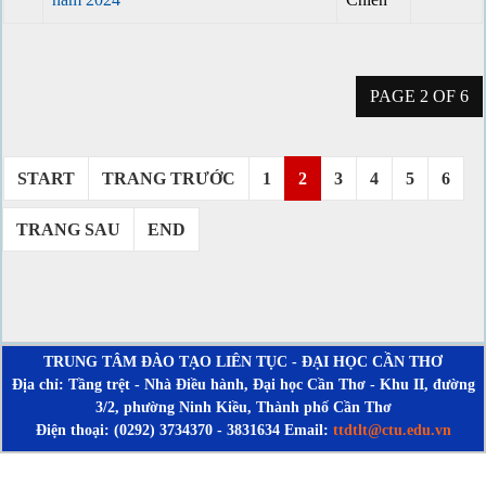
PAGE 2 OF 6
START
TRANG TRƯỚC
1
2
3
4
5
6
TRANG SAU
END
TRUNG TÂM ĐÀO TẠO LIÊN TỤC - ĐẠI HỌC CẦN THƠ
Địa chỉ: Tầng trệt - Nhà Điều hành, Đại học Cần Thơ - Khu II, đường
3/2, phường Ninh Kiều, Thành phố Cần Thơ
Điện thoại: (0292) 3734370 - 3831634 Email:
ttdtlt@ctu.edu.vn