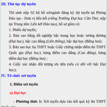
III. Thủ tục dự tuyển
Thí sinh nộp 02 bộ hồ sơ/ngành đăng ký dự tuyển tại Phòng
Đào tạo - Đơn vị liên kết
(riêng Trường Đại học Cần Thơ, nộp
tại Trung tâm Liên kết Đào tạo)
,
hồ sơ gồm có:
1. Phiếu dự tuyển
;
2. Bản sao bằng tốt nghiệp bậc trung học hoặc tương đương
(Đại học),
bậc cao đẳng
(Liên thông),
bậc đại học
(Bằng hai);
3. Bản sao học bạ THPT hoặc Giấy chứng nhận điểm thi THPT
Quốc gia
(Đại học)
, bảng điểm cao đẳng
(Cao đẳng)
, bảng
điểm đại học
(Bằng hai)
;
4. Giấy xác nhận đối tượng ưu tiên
(nếu có đối với bậc Đại
học);
IV. Tổ chức xét tuyển
1. Điểm xét tuyển
a) Đại học
- Phương thức 1:
Xét tuyển dựa vào kết quả kỳ thi THPT