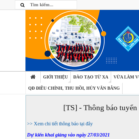
GIỚI THIỆU
ĐÀO TẠO TỪ XA
VỪA LÀM V
QĐ ĐIỀU CHỈNH, THU HỒI, HỦY VĂN BẰNG
[TS] - Thông báo tuyển
>> Xem chi tiết thông báo tại đây
Dự kiến khai giảng vào ngày 27/03/2021