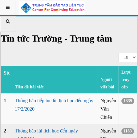
Tin tức Trường - Trung tâm
Lượt
Stt
Người
truy
Tiêu đề bài viết
viết bài
cập
1
Thông báo tiếp tục lùi lịch học đến ngày
Nguyễn
1339
17/2/2020
Văn
Chiến
2
Thông báo lùi lịch học đến ngày
Nguyễn
1183