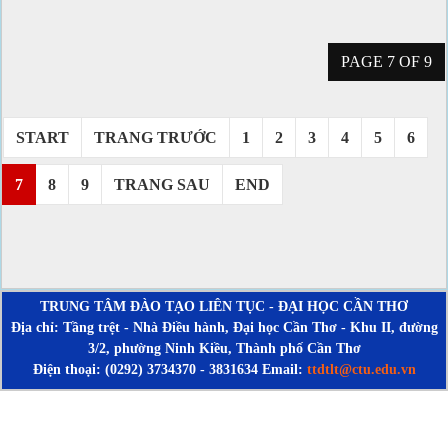
PAGE 7 OF 9
START
TRANG TRƯỚC
1
2
3
4
5
6
7
8
9
TRANG SAU
END
TRUNG TÂM ĐÀO TẠO LIÊN TỤC - ĐẠI HỌC CẦN THƠ
Địa chỉ: Tầng trệt - Nhà Điều hành, Đại học Cần Thơ - Khu II, đường
3/2, phường Ninh Kiều, Thành phố Cần Thơ
Điện thoại: (0292) 3734370 - 3831634 Email:
ttdtlt@ctu.edu.vn