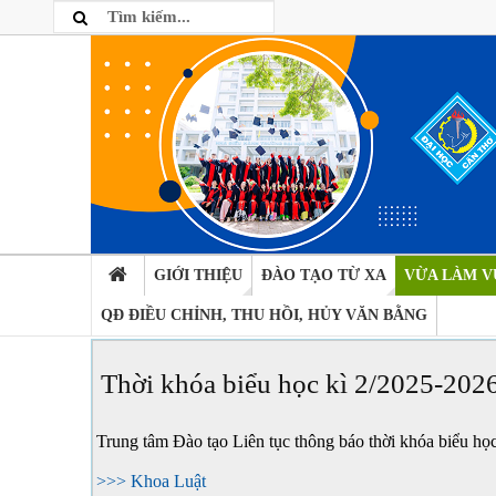
GIỚI THIỆU
ĐÀO TẠO TỪ XA
VỪA LÀM V
QĐ ĐIỀU CHỈNH, THU HỒI, HỦY VĂN BẰNG
Thời khóa biểu học kì 2/2025-202
Trung tâm Đào tạo Liên tục thông báo thời khóa biểu họ
>>> Khoa Luật