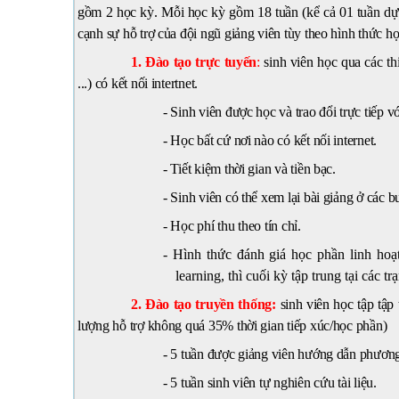
gồm 2 học kỳ. Mỗi học kỳ gồm 18 tuần (kể cả 01 tuần dự tr
cạnh sự hỗ trợ của đội ngũ giảng viên tùy theo hình thức họ
1. Đào tạo trực tuyến
:
sinh viên học qua các th
...) có kết nối intertnet.
- Sinh viên được học và trao đổi trực tiếp v
- Học bất cứ nơi nào có kết nối internet
.
- Tiết kiệm thời gian và tiền bạc.
- Sinh viên có thể xem lại bài giảng ở các b
- Học phí thu theo tín chỉ
.
- Hình thức đánh giá học phần linh hoạ
learning, thì cuối kỳ tập trung tại các 
2. Đào tạo truyền thống:
sinh viên học tập tập 
lượng hỗ trợ không quá 35% thời gian tiếp xúc/học phần)
- 5 tuần được giảng viên hướng dẫn phương 
- 5 tuần sinh viên tự nghiên cứu tài liệu.