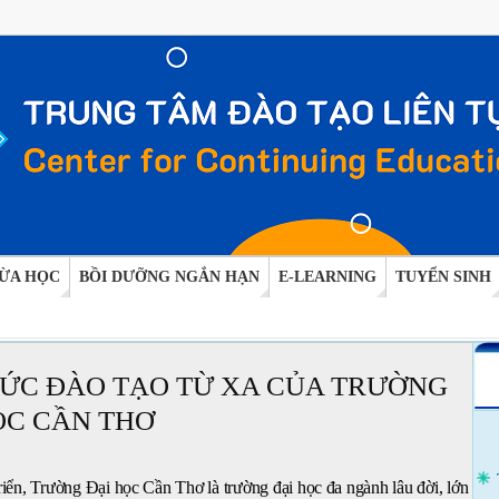
ỪA HỌC
BỒI DƯỠNG NGẮN HẠN
E-LEARNING
TUYỂN SINH
HỨC ĐÀO TẠO TỪ XA CỦA TRƯỜNG
ỌC CẦN THƠ
riển, Trường Đại học Cần Thơ là trường đại học đa ngành lâu đời, lớn