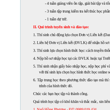
- 4 tuần giảng viên ôn tập, giải bài tập và t
- 3 tuần tập trung kiểm tra kết thúc học phần
- 1 tuần dự trữ.
II. Qui trình tuyển sinh và đào tạo:
1.
Thí sinh chủ động lựa chọn Đơn vị Liên kết (Da
2.
Liên hệ Đơn vị Liên kết (ĐVLK) để nhận hồ sơ n
3.
Thí sinh lựa chọn hình thức học: cách truyền thố
4.
Nộp hồ sơ nhập học tại các ĐVLK hoặc tại Trư
5.
Thí sinh nhận giấy báo nhập học, nộp học phí và 
với thí sinh lựa chọn học hình thức học online 
6.
Tập trung học theo phương thức đào tạo mà thí s
trình của hình thức đó.
Chúc các bạn học tập và thành công.
Quá trình học tập có khó khăn và thắc mắc, xin liê
1. Ngô Hồng Phương - ĐT: 0989.019.434