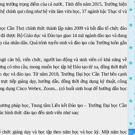
g trường trọng điểm của cả nước. Tính đến năm 2015, Trường hiện
 hệ chính qui cũng như hệ vừa làm vừa học, 37 ngành bậc Thạc sĩ và
học Cần Thơ, chính thức thành lập năm 2009 và bắt đầu tổ chức đào
g đã được Bộ Giáo dục và Đào tạo giao 14 mã ngành đào tạo và đang
p của nhân dân. Quá trình tuyển sinh và đào tạo của Trường luôn gắn
gũ cán bộ, viên chức, người lao động và sinh viên có khả năng về
ưng có nhu cầu, mong muốn học tập hệ Đào tạo từ xa, đồng thời thiết
áo dục và đào tạo. Từ năm 2018, Trường Đại học Cần Thơ bên cạnh
 trực tiếp giảng dạy, hướng dẫn, đồng thời ứng dụng kỹ thuật, công
 ứng dụng Cisco Webex, Zoom... (có buổi sinh hoạt để hướng dẫn học
 phương pháp học, Trung tâm Liên kết Đào tạo – Trường Đại học Cần
ác hình thức đào tạo đến sinh viên như sau:
 tổ chức giảng dạy và học tập theo năm học và học kỳ. Một năm học