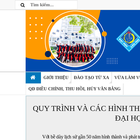
GIỚI THIỆU
ĐÀO TẠO TỪ XA
VỪA LÀM V
QĐ ĐIỀU CHỈNH, THU HỒI, HỦY VĂN BẰNG
QUY TRÌNH VÀ CÁC HÌNH T
ĐẠI H
Với bề dày lịch sử gần 50 năm hình thành và phát t