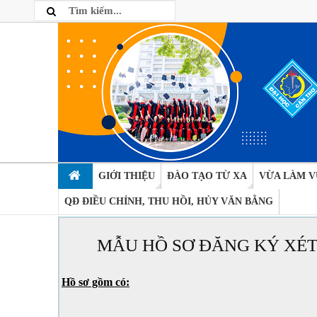
GIỚI THIỆU
ĐÀO TẠO TỪ XA
VỪA LÀM V
QĐ ĐIỀU CHỈNH, THU HỒI, HỦY VĂN BẰNG
MẪU HỒ SƠ ĐĂNG KÝ XÉ
Hồ sơ gồm có: